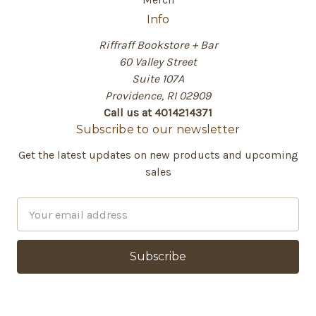
Info
Riffraff Bookstore + Bar
60 Valley Street
Suite 107A
Providence, RI 02909
Call us at 4014214371
Subscribe to our newsletter
Get the latest updates on new products and upcoming
sales
E
m
a
i
l
A
d