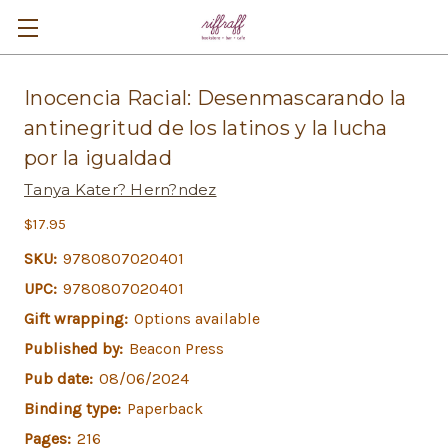
Inocencia Racial: Desenmascarando la
antinegritud de los latinos y la lucha
por la igualdad
Tanya Kater? Hern?ndez
$17.95
SKU:
9780807020401
UPC:
9780807020401
Gift wrapping:
Options available
Published by:
Beacon Press
Pub date:
08/06/2024
Binding type:
Paperback
Pages:
216