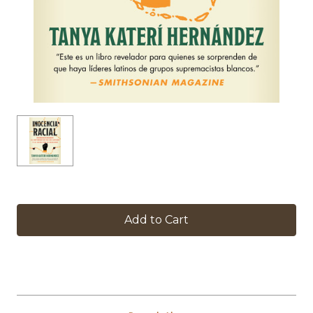
in
stock