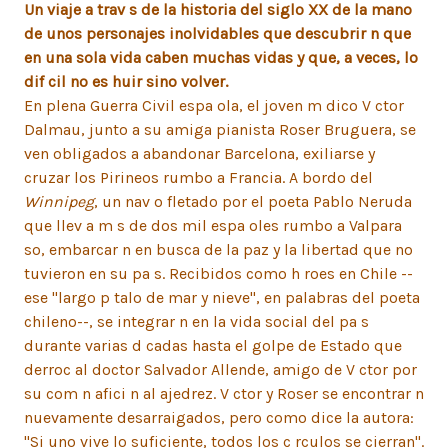
Un viaje a trav s de la historia del siglo XX de la mano
de unos personajes inolvidables que descubrir n que
en una sola vida caben muchas vidas y que, a veces, lo
dif cil no es huir sino volver.
En plena Guerra Civil espa ola, el joven m dico V ctor
Dalmau, junto a su amiga pianista Roser Bruguera, se
ven obligados a abandonar Barcelona, exiliarse y
cruzar los Pirineos rumbo a Francia. A bordo del
Winnipeg
, un nav o fletado por el poeta Pablo Neruda
que llev a m s de dos mil espa oles rumbo a Valpara
so, embarcar n en busca de la paz y la libertad que no
tuvieron en su pa s. Recibidos como h roes en Chile --
ese "largo p talo de mar y nieve", en palabras del poeta
chileno--, se integrar n en la vida social del pa s
durante varias d cadas hasta el golpe de Estado que
derroc al doctor Salvador Allende, amigo de V ctor por
su com n afici n al ajedrez. V ctor y Roser se encontrar n
nuevamente desarraigados, pero como dice la autora:
"Si uno vive lo suficiente, todos los c rculos se cierran".